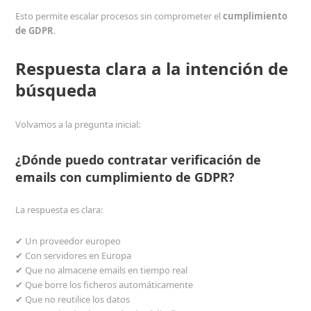
Esto permite escalar procesos sin comprometer el
cumplimiento
de GDPR
.
Respuesta clara a la intención de
búsqueda
Volvamos a la pregunta inicial:
¿Dónde puedo contratar verificación de
emails con cumplimiento de GDPR?
La respuesta es clara:
✔ Un proveedor europeo
✔ Con servidores en Europa
✔ Que no almacene emails en tiempo real
✔ Que borre los ficheros automáticamente
✔ Que no reutilice los datos