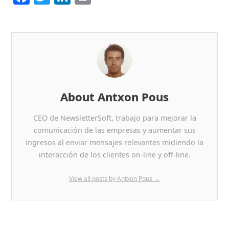
a
w
n
in
c
itt
k
t
e
er
e
b
dI
o
n
o
About Antxon Pous
k
CEO de NewsletterSoft, trabajo para mejorar la
comunicación de las empresas y aumentar sus
ingresos al enviar mensajes relevantes midiendo la
interacción de los clientes on-line y off-line.
View all posts by Antxon Pous
→