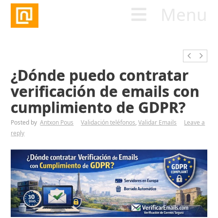
Menu
¿Dónde puedo contratar
verificación de emails con
cumplimiento de GDPR?
Posted by
Antxon Pous
Validación teléfonos
,
Validar Emails
Leave a
reply