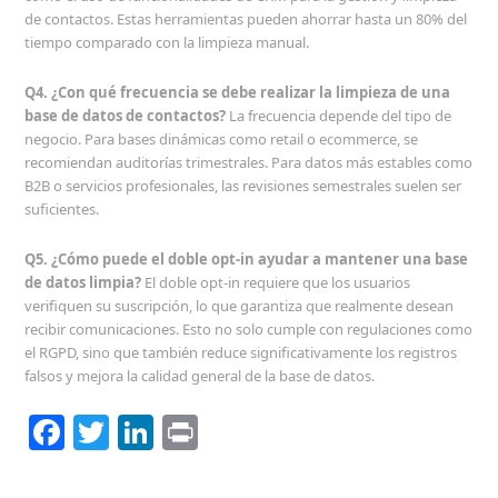
de contactos. Estas herramientas pueden ahorrar hasta un 80% del
tiempo comparado con la limpieza manual.
Q4. ¿Con qué frecuencia se debe realizar la limpieza de una
base de datos de contactos?
La frecuencia depende del tipo de
negocio. Para bases dinámicas como retail o ecommerce, se
recomiendan auditorías trimestrales. Para datos más estables como
B2B o servicios profesionales, las revisiones semestrales suelen ser
suficientes.
Q5. ¿Cómo puede el doble opt-in ayudar a mantener una base
de datos limpia?
El doble opt-in requiere que los usuarios
verifiquen su suscripción, lo que garantiza que realmente desean
recibir comunicaciones. Esto no solo cumple con regulaciones como
el RGPD, sino que también reduce significativamente los registros
falsos y mejora la calidad general de la base de datos.
F
T
Li
Pr
a
w
n
in