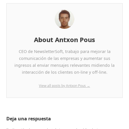
c
itt
k
t
e
er
e
b
dI
o
n
o
About Antxon Pous
k
CEO de NewsletterSoft, trabajo para mejorar la
comunicación de las empresas y aumentar sus
ingresos al enviar mensajes relevantes midiendo la
interacción de los clientes on-line y off-line.
View all posts by Antxon Pous
→
Deja una respuesta