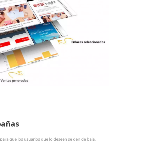
pañas
para que los usuarios que lo deseen se den de baja,