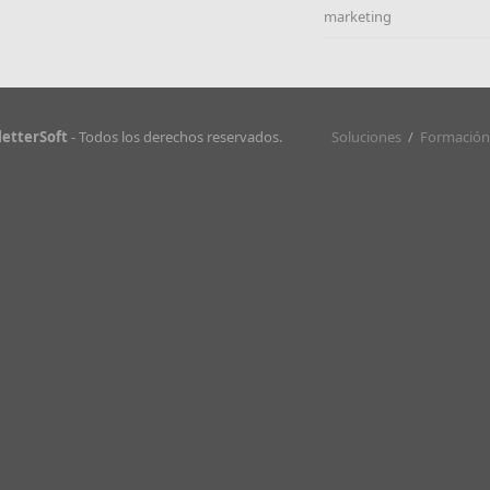
marketing
etterSoft
- Todos los derechos reservados.
Soluciones
/
Formación