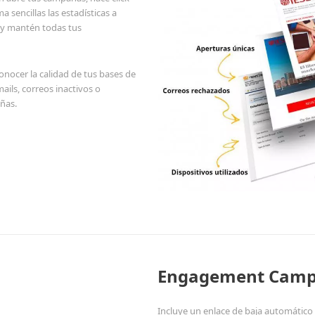
 sencillas las estadísticas a
 y mantén todas tus
nocer la calidad de tus bases de
ails, correos inactivos o
ñas.
Engagement Cam
Incluye un enlace de baja automático 