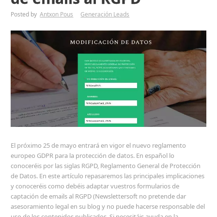
Posted by
Antxon Pous
Generación Leads
El próximo 25 de mayo entrará en vigor el nuevo reglamento
europeo GDPR para la protección de datos. En español lo
conoceréis por las siglas RGPD, Reglamento General de Protección
de Datos. En este artículo repasaremos las principales implicaciones
y conoceréis como debéis adaptar vuestros formularios de
captación de emails al RGPD (Newslettersoft no pretende dar
asesoramiento legal en su blog y no puede hacerse responsable del
uso de los contenidos publicados. Si necesitáis ayuda en la