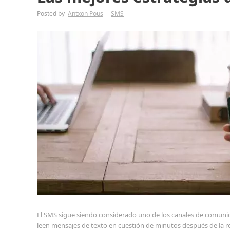
Posted by
Antxon Pous
SMS
El SMS sigue siendo considerado uno de los canales de comunic
leen mensajes de texto en cuestión de minutos después de la rec