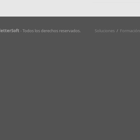
etterSoft
- Todos los derechos reservados.
Soluciones
/
Formación