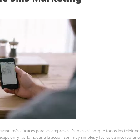
ación más eficaces para las empresas. Esto es así porque todos los teléfon
epción, y las llamadas a la acción son muy simples y fáciles de incorporar e