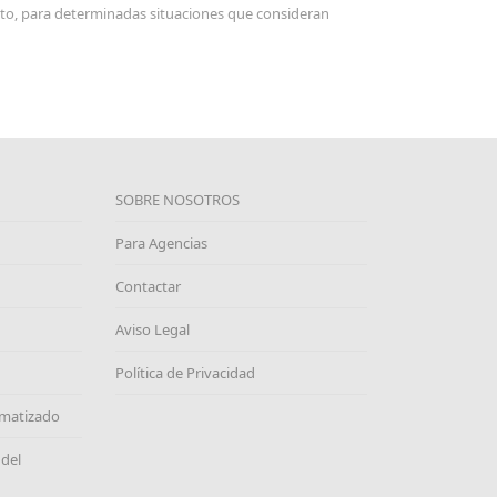
exto, para determinadas situaciones que consideran
SOBRE NOSOTROS
Para Agencias
Contactar
Aviso Legal
Política de Privacidad
omatizado
 del