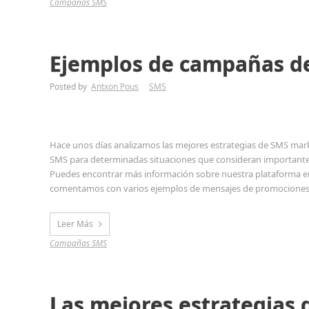
Campañas SMS
Ejemplos de campañas de
Posted by
Antxon Pous
SMS
Hace unos días analizamos las mejores estrategias de SMS market
SMS para determinadas situaciones que consideran importantes
Puedes encontrar más información sobre nuestra plataforma 
comentamos con varios ejemplos de mensajes de promociones
Leer Más
Campañas SMS
Las mejores estrategias