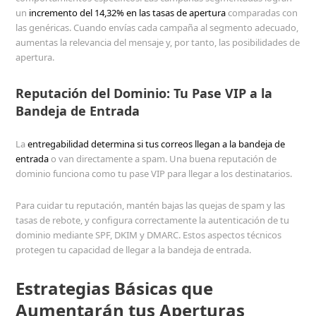
un
incremento del 14,32% en las tasas de apertura
comparadas con
las genéricas. Cuando envías cada campaña al segmento adecuado,
aumentas la relevancia del mensaje y, por tanto, las posibilidades de
apertura.
Reputación del Dominio: Tu Pase VIP a la
Bandeja de Entrada
La
entregabilidad determina si tus correos llegan a la bandeja de
entrada
o van directamente a spam. Una buena reputación de
dominio funciona como tu pase VIP para llegar a los destinatarios.
Para cuidar tu reputación, mantén bajas las quejas de spam y las
tasas de rebote, y configura correctamente la autenticación de tu
dominio mediante SPF, DKIM y DMARC. Estos aspectos técnicos
protegen tu capacidad de llegar a la bandeja de entrada.
Estrategias Básicas que
Aumentarán tus Aperturas