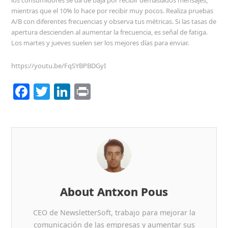
los consumidores se da de baja por recibir demasiados mensajes,
mientras que el 10% lo hace por recibir muy pocos. Realiza pruebas
A/B con diferentes frecuencias y observa tus métricas. Si las tasas de
apertura descienden al aumentar la frecuencia, es señal de fatiga.
Los martes y jueves suelen ser los mejores días para enviar.
https://youtu.be/FqSYBPBDGyI
F
T
Li
Pr
a
w
n
in
c
itt
k
t
e
er
e
b
dI
o
n
o
About Antxon Pous
k
CEO de NewsletterSoft, trabajo para mejorar la
comunicación de las empresas y aumentar sus