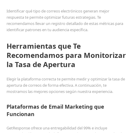
Identificar qué tipo de correos electrónicos generan mejor
respuesta te permite optimizar futuras estrategias. Te
recomendamos llevar un registro detallado de estas métricas para
identificar patrones en tu audiencia específica.
Herramientas que Te
Recomendamos para Monitorizar
la Tasa de Apertura
Elegir la plataforma correcta te permite medir y optimizar la tasa de
apertura de correos de forma efectiva. A continuación, te
mostramos las mejores opciones según nuestra experiencia.
Plataformas de Email Marketing que
Funcionan
GetResponse ofrece una entregabilidad del 99% e incluye