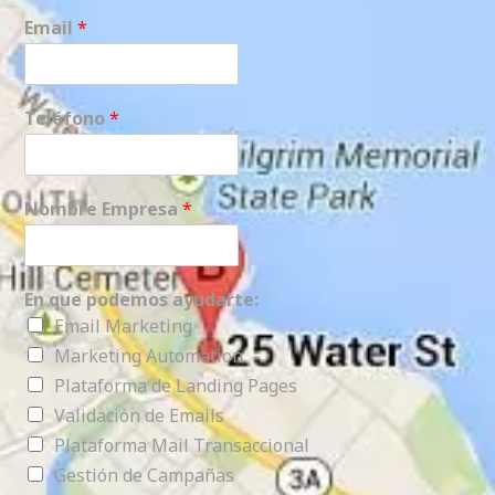
Email
*
Teléfono
*
Nombre Empresa
*
En que podemos ayudarte:
Email Marketing
Marketing Automation
Plataforma de Landing Pages
Validación de Emails
Plataforma Mail Transaccional
Gestión de Campañas