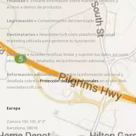
Finalidad »
Enviarte información sobre nuestros servicios y
acceso a demos de productos.
Legitimación »
Consentimiento del interesado.
Destinatarios »
NewsletterSoft como plataforma de email
marketing utilizada para gestionar tu suscripción.
Derechos »
Acceder, rectificar, limitar y suprimir tus datos así como
otros derechos detallados en la información adicional.
Información adicional »
Disponible la información adicional y
detallada sobre la
Protección de Datos Personales
en el sitio Web
newslettersoft.com.
Europa
Zamora 103-105, 6º 3ª
Barcelona
,
08018
España