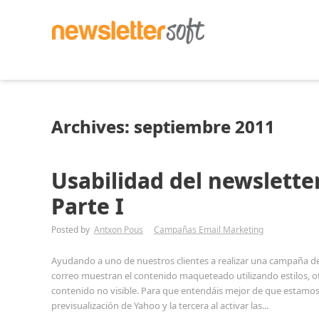
Archives: septiembre 2011
Usabilidad del newsletter
Parte I
Posted by
Antxon Pous
Campañas Email Marketing
Ayudando a uno de nuestros clientes a realizar una campaña de
correo muestran el contenido maqueteado utilizando estilos, ot
contenido no visible. Para que entendáis mejor de que estamos 
previsualización de Yahoo y la tercera al activar las...