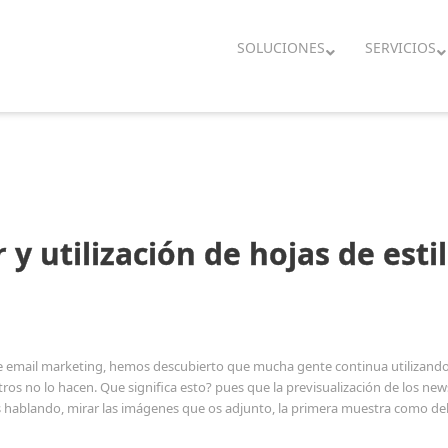
SOLUCIONES
SERVICIOS
 y utilización de hojas de esti
 email marketing, hemos descubierto que mucha gente continua utilizando 
ros no lo hacen. Que significa esto? pues que la previsualización de los ne
hablando, mirar las imágenes que os adjunto, la primera muestra como deber