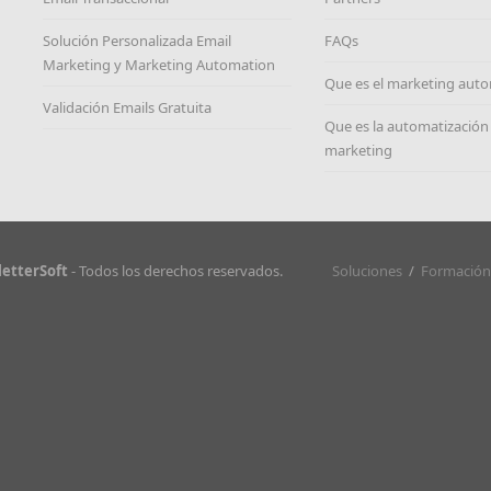
Solución Personalizada Email
FAQs
Marketing y Marketing Automation
Que es el marketing aut
Validación Emails Gratuita
Que es la automatización
marketing
etterSoft
- Todos los derechos reservados.
Soluciones
/
Formación