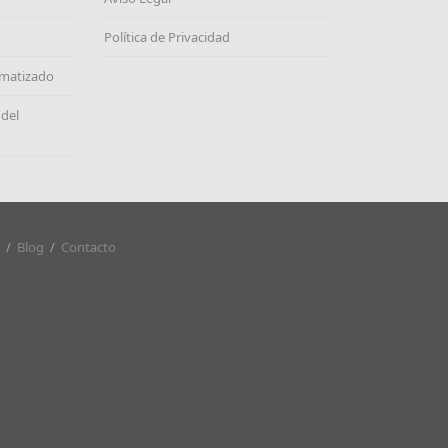
Política de Privacidad
omatizado
 del
/
Blog
/
Contacto